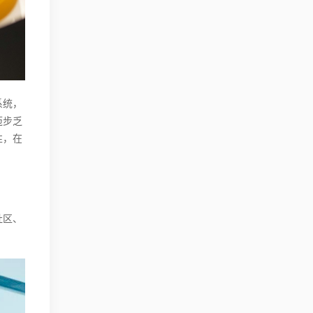
系统，
迈步乏
性，在
社区、