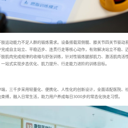
下肢运动能力不足人群的锻炼需求。设备搭载双侧髋、膝关节四关节驱动
户完成自主站立、平稳迈步、连贯行走等核心动作，有效解决站立不稳、
下肢肌肉完成规律的收缩与舒张训练，针对性锻炼腿部肌力、激活肌肉活
，一站式实现步态优化、肌力提升、行走能力进阶的训练目标。
弊端，三千步采用轻量化、便携化、人性化的创新设计，全面适配医院、
束缚，融入日常生活，助力用户养成每日3000步的常态化快走习惯。