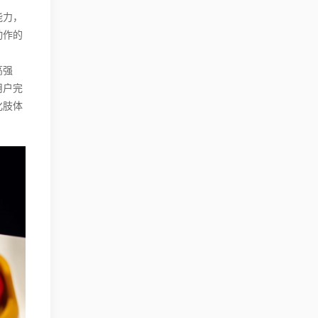
能力，
动作的
高强
用户完
化肢体