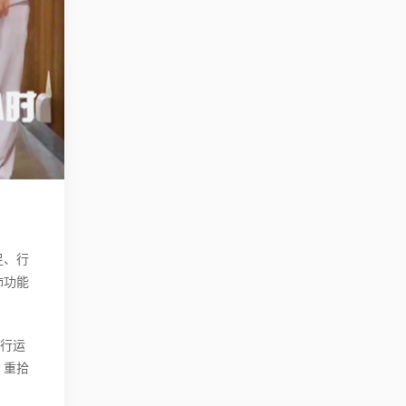
足、行
肺功能
步行运
、重拾