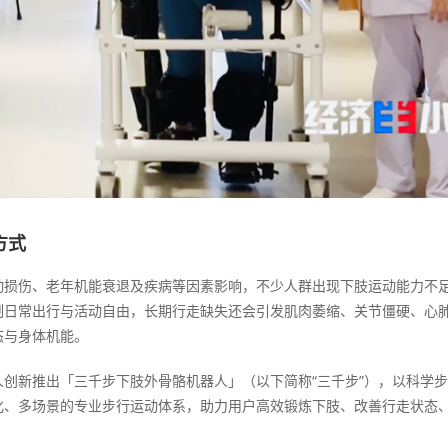
方式
动损伤、老年机能衰退及疾病等因素影响，不少人群出现下肢运动能力不
制日常出行与活动自由，长期行走缺失还会引发肌肉萎缩、关节僵硬、心
态与身体机能。
创新推出「三千步下肢外骨骼机器人」（以下简称“三千步”），以科学
化、多场景的专业步行运动体系，助力用户高效锻炼下肢、改善行走状态