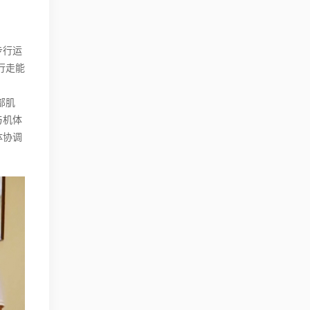
步行运
行走能
部肌
与机体
体协调