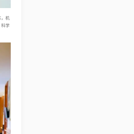
练，机
、科学